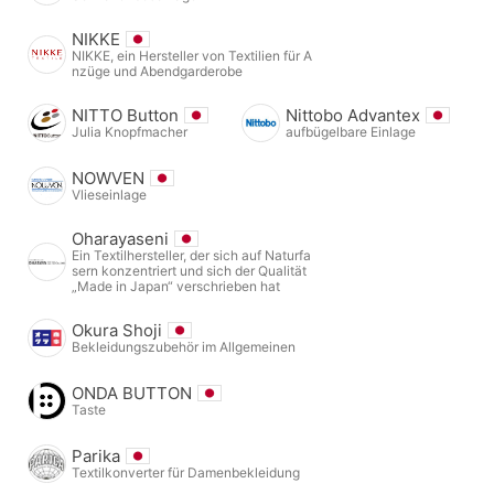
NIKKE
NIKKE, ein Hersteller von Textilien für A
nzüge und Abendgarderobe
NITTO Button
Nittobo Advantex
Julia Knopfmacher
aufbügelbare Einlage
NOWVEN
Vlieseinlage
Oharayaseni
Ein Textilhersteller, der sich auf Naturfa
sern konzentriert und sich der Qualität
„Made in Japan“ verschrieben hat
Okura Shoji
Bekleidungszubehör im Allgemeinen
ONDA BUTTON
Taste
Parika
Textilkonverter für Damenbekleidung