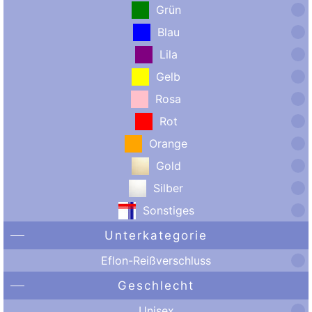
Grün
Blau
Lila
Gelb
Rosa
Rot
Orange
Gold
Silber
Sonstiges
Unterkategorie
Eflon-Reißverschluss
Geschlecht
Unisex