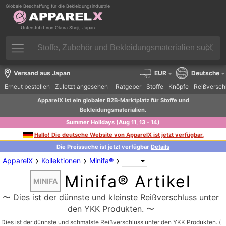
Globale Beschaffung für die Bekleidungsindustrie
Unterstützt von Okura Shoji, Japan
Versand aus Japan
EUR
Deutsche
Erneut bestellen
Zuletzt angesehen
Ratgeber
Stoffe
Knöpfe
Reißversch
ApparelX ist ein globaler B2B-Marktplatz für Stoffe und
Bekleidungsmaterialien.
Summer Holidays (Aug 11, 13 - 14)
Hallo! Die deutsche Website von ApparelX ist jetzt verfügbar.
Die Preissuche ist jetzt verfügbar
Details
›
›
›
ApparelX
Kollektionen
Minifa®
Minifa® Artikel
MINIFA
〜 Dies ist der dünnste und kleinste Reißverschluss unter
den YKK Produkten. 〜
Dies ist der dünnste und schmalste Reißverschluss unter den YKK Produkten. (