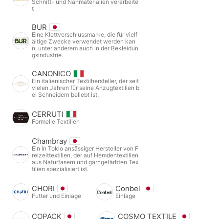
Schnitt- und Nähmaterialien verarbeite
t
BUR
Eine Klettverschlussmarke, die für vielf
ältige Zwecke verwendet werden kan
n, unter anderem auch in der Bekleidun
gsindustrie.
CANONICO
Ein italienischer Textilhersteller, der seit
vielen Jahren für seine Anzugtextilien b
ei Schneidern beliebt ist.
CERRUTI
Formelle Textilien
Chambray
Ein in Tokio ansässiger Hersteller von F
reizeittextilien, der auf Hemdentextilien
aus Naturfasern und garngefärbten Tex
tilien spezialisiert ist.
CHORI
Conbel
Futter und Einlage
Einlage
COPACK
COSMO TEXTILE