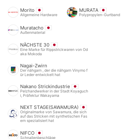
Morito
MURATA
Allgemeine Hardware
Polypropylen-Gurtband
Muratacho
Außenmaterial
NÄCHSTE 30
Eine Marke für Rippstrickwaren von Od
aka Mokoda
Nagai-Zwirn
Der nähgarn , der die nähgarn Vinymo f
ür Leder entwickelt hat
Nakano Strickindustrie
Pelzhandwerker in der Stadt Koyaguch
i, Präfektur Wakayama
NEXT STAGE(SAWAMURA)
Originalmarke von Sawamura, die sich
auf das Stricken mit synthetischen Fas
ern spezialisiert hat
NIFCO
Schnallenbeschläge