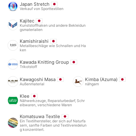
Japan Stretch
Verkauf von Sporttextilien
Kajitec
Kunststoffhaken und andere Bekleidun
gsmaterialien
Kamishiraishi
Metallbeschläge wie Schnallen und Ha
ken
Kawada Knitting Group
Trikotstoff
Kawagoshi Masa
Kimba (Azuma)
Außenmaterial
nähgarn
Klee
Nähwerkzeuge, Reparaturbedarf, Schr
eibwaren, verschiedene Waren
Komatsuwa Textile
Ein Textilhersteller, der sich auf Naturfa
sern, sanfte Farben und Textilveredelun
g konzentriert.