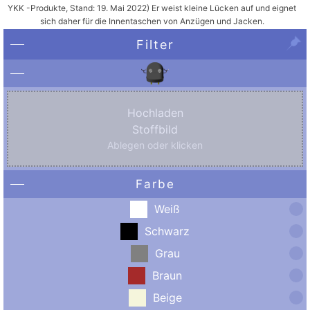
YKK -Produkte, Stand: 19. Mai 2022) Er weist kleine Lücken auf und eignet
sich daher für die Innentaschen von Anzügen und Jacken.
Filter
Hochladen
Stoffbild
Ablegen oder klicken
Farbe
Weiß
Schwarz
Grau
Braun
Beige