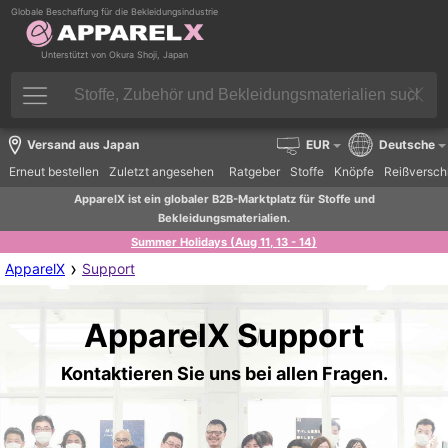
Globale Beschaffung für die Bekleidungsindustrie
Unterstützt von Okura Shoji, Japan
Versand aus Japan
EUR
Deutsche
Erneut bestellen
Zuletzt angesehen
Ratgeber
Stoffe
Knöpfe
Reißversch
ApparelX ist ein globaler B2B-Marktplatz für Stoffe und
Bekleidungsmaterialien.
Summer Holidays (Aug 11, 13 - 14)
›
ApparelX
Support
ApparelX Support
Kontaktieren Sie uns bei allen Fragen.