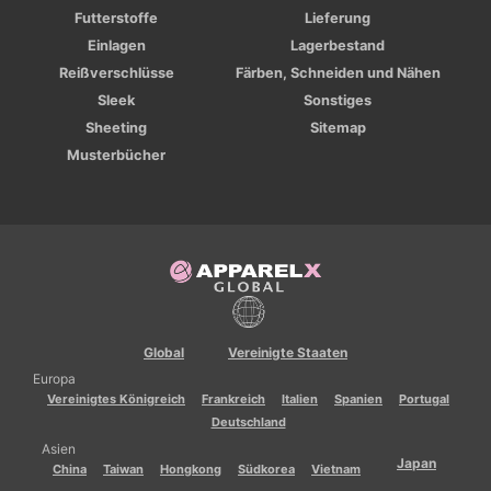
Futterstoffe
Lieferung
Einlagen
Lagerbestand
Reißverschlüsse
Färben, Schneiden und Nähen
Sleek
Sonstiges
Sheeting
Sitemap
Musterbücher
Global
Vereinigte Staaten
Europa
Vereinigtes Königreich
Frankreich
Italien
Spanien
Portugal
Deutschland
Asien
Japan
China
Taiwan
Hongkong
Südkorea
Vietnam