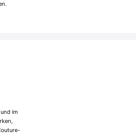
en.
 und im
rken,
Couture-