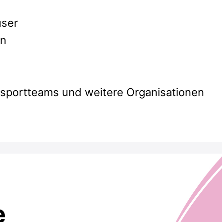
user
en
isportteams und weitere Organisationen
e